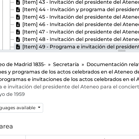
[Item] 43 - Invitación del presidente del Ateneo de Madrid para a la conferencia "
[Item] 44 - Invitación y programa del presidente del Ateneo de Madrid para el reci
[Item] 45 - Invitación del presidente del Ateneo de Madrid para la conferencia "Evolución e intui
[Item] 46 - Invitación del presidente del Ateneo de Madrid para la sesión extraordinaria “Los Estados Unidos ante la unidad de Europa y Europa y el b
[Item] 47 - Invitación del presidente del Ateneo de Madrid para la conferencia "Ber
[Item] 48 - Invitación del presidente del Ateneo de Madrid para la conferencia "La
[Item] 49 - Programa e invitación del presidente del Ateneo para el con
[Item] 50 - Invitación del presidente del Ateneo de Madrid para la conferencia "La siderurgia y la industria
[Item] 51 - Invitación del presidente del Ateneo de Madrid para la conf
o de Madrid 1835-
Secretaría
Documentación relati
[Item] 52 - Invitación del presidente del Ateneo de Madrid para la conferencia "Duende literario 
nes y programas de los actos celebrados en el Ateneo 
[Item] 53 - Programa e invitación del presidente del Ateneo de Madrid para la conferencia-concierto "Homenaje a Mendelssohn en el 150.º aniversario de su n
programas e invitaciones de los actos celebrados en el 
[Item] 54 - Invitación del presidente del Ateneo de Madrid para la conferencia "La exist
e invitación del presidente del Ateneo para el concier
[Item] 55 - Programa e invitación del presidente del Ateneo para el concierto o
yo de 1959
[Item] 56 - Invitación del presidente del Ateneo de Madrid para la conferencia "Las ancha
[Item] 57 - Programa e invitación del presidente 
guages available
[Item] 58 - Programa e invitación del presidente del Ateneo de Madrid para
[Fracción de serie] 206 - Libro de programas e invitaciones de lo
 area
[Item] 207 - Folleto informativo con temario del curso ofrecido por José Cepeda Adán, Rafael Gambra Ciudad, Rafael Morales Casas y José Luis Álv
[Fracción de serie] 208 - Libro de programas e invitaciones de lo