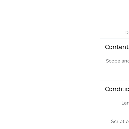
R
Content 
Scope an
Conditio
La
Script o