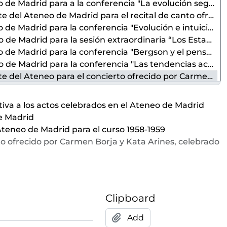
La evolución según el vitalismo bergsoniano" ofrecida por Oswaldo Marquet dentro del ciclo
tal de canto ofrecido por Conchita Balparda y Miguel Zanetti, celebrado el 30 abril de 1959
ción bergsonianas como pórticos de una nueva actitud filosófica" ofrecida por Rafel Gambra dentro del ciclo
loque soviético” ofrecido por Jaime Cortezo y Miguel de Azaola, celebrada el 5 de mayo de 1959 con motivo del X Aniversario de la Institución del Consejo de Europa
gson y el pensamiento sindicalista de Sorel" ofrecida por Vicente Marrero dentro del ciclo
s tendencias actuales de la cultura francesa" ofrecida por Pierre Sipriot dentro del ciclo
cierto ofrecido por Carmen Borja y Kata Arines, celebrado el 13 de mayo de 1959
 de maquinaria pesada españolas y la integración económica europea" ofrecida por Jose Luis Urquijo dentro del seminario
erencia "Poesía y libertad" ofrecida por Vintila Horia [sic.] dentro del ciclo
va a los actos celebrados en el Ateneo de Madrid
de Andalucía y su cante" ofrecida por Domingo Manfredi, celebrada el 20 de mayo de 1959 en el Aula Pequeña
de Madrid
acimiento" ofrecida por Enrique Franco, Jose Fernandez, Emilio Moreno, Antonio Arias, Carlos Baena y el Cuarteto Clásico de Radio Nacional, celebrada el 21 de mayo de 1959
Ateneo de Madrid para el curso 1958-1959
encia y la nada en la filosofía de Bergson" ofrecida por Ángel González Álvarez dentro del ciclo
to ofrecido por Carmen Borja y Kata Arines, celebrado
frecido por la Orquesta Cámara de Madrid y Odon Alonso, celebrado el 22 de mayo de 1959
s espaldas de la noticia" ofrecida por Jesus Maria Zuloaga [sic.], celebrada el 27 de mayo de 1959
del Ateneo de Madrid para la representación teatral de
 el recital literario ofrecido por Gloria Arjona, celebrado el 16 de junio de 1959
Clipboard
s actos celebrados en el Ateneo de Madrid para el curso 1959-1960
arez Rivas, celebrado entre el 11 de enero y el mes de mayo de 1960 y auspiciado por el Aula de Cultura del Ateneo de Madrid para el curso 1959-1960
Add
s actos celebrados en el Ateneo de Madrid para el curso 1960-1961