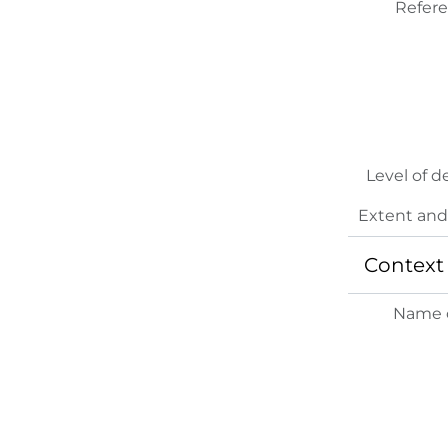
Refer
Level of d
Extent an
Context
Name o