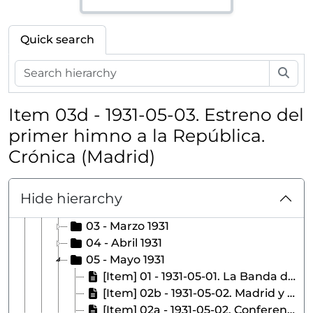
Quick search
Sea
[Agrupación de colecciones] COLECCIONES - Colecciones del Ateneo de Madrid
[Collection] PLACAS VIDRIO - Colección Placas de vidrio
Item 03d - 1931-05-03. Estreno del
[Collection] NO-DO - Archivo Histórico de NO-DO. Copias de imágenes sobre el Ateneo de Madrid
primer himno a la República.
[Collection] RP - Recortes de prensa
Crónica (Madrid)
1929 - Recortes de prensa año 1929
1930 - Recortes de prensa año 1930
1931 - Recortes de prensa año 1931
Hide hierarchy
02 - Febrero 1931
03 - Marzo 1931
04 - Abril 1931
05 - Mayo 1931
[Item] 01 - 1931-05-01. La Banda de Alabarderos toca en el Ateneo himnos republicanos. Nuevo mundo (Madrid)
[Item] 02b - 1931-05-02. Madrid y el federalismo. El Liberal (Madrid)
[Item] 02a - 1931-05-02. Conferencia de León de las Casas. El Liberal (Madrid)