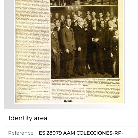
[Item] 14b - 1931-05-14. La Junta del Ateneo. El Liberal (Madrid)
[Item] 15a - 1931-05-15. Conferencia de Rafael Campaláns. Ahora (Madrid)
[Item] 16b - 1931-05-16. Conferencia de Rafael Campaláns. El Liberal (Madrid)
[Item] 16c - 1931-05-16. Fotografía de la conferencia de Rafael Campaláns. Ahora (Madrid)
[Item] 16a - 1931-05-16. Artículo sobre Manuel Azaña. Estampa (Madrid)
[Item] 19a - 1931-05-19. Anuncio de conferencia de Antonio Fernández de Velasco. El Liberal (Madrid)
[Item] 19b - 1931-05-19. Conferencia de José Villaverde. El Liberal (Madrid)
[Item] 21 - 1931-05-21. Anuncio de conferencias de André Germain y Pedro Redondo. El Liberal (Madrid)
[Item] 22a - 1931-05-22. Anuncio de conferencia de Pedro Redondo. El Liberal (Madrid)
[Item] 22c - 1931-05-22. Reseña de la conferencia de André Germain. Ahora (Madrid)
[Item] 22b - 1931-05-22. Fotografía de la exposición de Ricardo Baroja. Ahora (Madrid)
[Item] 23b - 1931-05-23. Fotografía de la conferencia de André Germain. Ahora (Madrid)
[Item] 23a - 1931-05-23. Conferencia del doctor Ángel Villegas. El Liberal (Madrid)
[Item] 24a - 1931-05-24. Conferencia de Pedro Redondo. Ahora (Madrid)
[Item] 24b - 1931-05-24. Disertaciones de Angel Pestaña, Joaquín Maurín y Andrés Nin. Crónica (Madrid)
[Item] 24c - 1931-05-24. Sobre los artículos de Gregorio Marañón en el diario El Sol. El Liberal (Madrid)
Identity area
[Item] 27 - 1931-05-27. Fotografía del acto inaugural de la exposición de Ricardo Baroja. Mundo Gráfico (Madrid)
[Item] 31a - 1931-05-31. Renovación de cargos en el Ateneo de Madrid. El Liberal (Madrid)
Reference
ES 28079 AAM COLECCIONES-RP-
[Item] 31b - 1931-05-31. Homenaje a D. Miguel de Unamuno. El Liberal (Madrid)