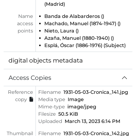
(Madrid)
Name
Banda de Alabarderos
()
access
Machado, Manuel (1874-1947)
()
points
Nieto, Laura
()
Azaña, Manuel (1880-1940)
()
Esplá, Óscar (1886-1976)
(Subject)
digital objects metadata
Access Copies
Reference
Filename
1931-05-03-Cronica_141.jpg
copy
Media type
Image
Mime-type
image/jpeg
Filesize
50.5 KiB
Uploaded
March 13, 2023 6:14 PM
Thumbnail
Filename
1931-05-03-Cronica_142.jpg