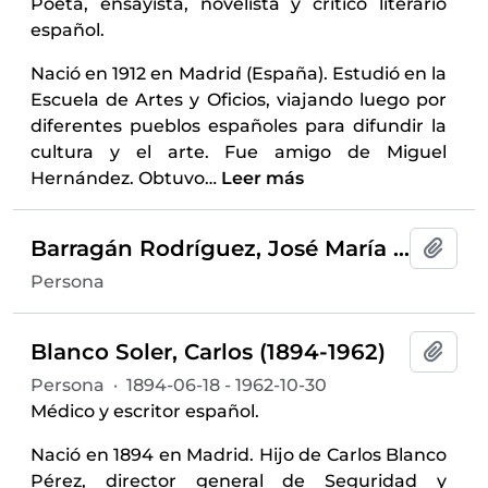
Poeta, ensayista, novelista y crítico literario
español.
Nació en 1912 en Madrid (España). Estudió en la
Escuela de Artes y Oficios, viajando luego por
diferentes pueblos españoles para difundir la
cultura y el arte. Fue amigo de Miguel
Hernández. Obtuvo
…
Leer más
Barragán Rodríguez, José María (1914-2009)
Añadi
Persona
Blanco Soler, Carlos (1894-1962)
Añadi
Persona
·
1894-06-18 - 1962-10-30
Médico y escritor español.
Nació en 1894 en Madrid. Hijo de Carlos Blanco
Pérez, director general de Seguridad y