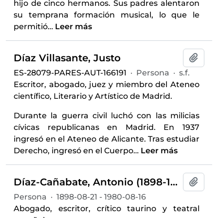
hijo de cinco hermanos. Sus padres alentaron
su temprana formación musical, lo que le
permitió
…
Leer más
Díaz Villasante, Justo
Añadi
ES-28079-PARES-AUT-166191
·
Persona
·
s.f.
Escritor, abogado, juez y miembro del Ateneo
científico, Literario y Artístico de Madrid.
Durante la guerra civil luchó con las milicias
cívicas republicanas en Madrid. En 1937
ingresó en el Ateneo de Alicante. Tras estudiar
Derecho, ingresó en el Cuerpo
…
Leer más
Díaz-Cañabate, Antonio (1898-1980)
Añadi
Persona
·
1898-08-21 - 1980-08-16
Abogado, escritor, crítico taurino y teatral