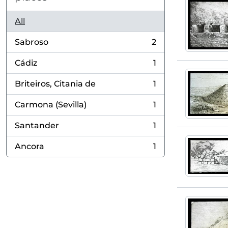
All
Sabroso
2
, 2 results
Cádiz
1
, 1 results
Briteiros, Citania de
1
, 1 results
Carmona (Sevilla)
1
, 1 results
Santander
1
, 1 results
Ancora
1
, 1 results