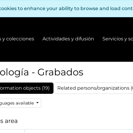
cookies to enhance your ability to browse and load con
 y colecciones
Actividades y difusión
Servicios y s
Fondos y colecciones
Actividades y difusión
ología - Grabados
formation objects (19)
Related persons/organizations (
guages available
s area