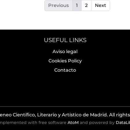
Previous
1
2
Next
USEFUL LINKS
Aviso legal
Cookies Policy
Contacto
neo Científico, Literario y Artístico de Madrid. All right
mplemented with free software
AtoM
and powered by
DataLi