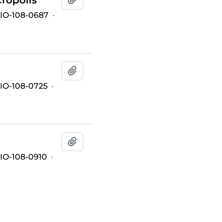
IO-108-0687
·
Add to clipboard
O-108-0725
·
Add to clipboard
O-108-0910
·