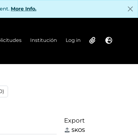
tent.
More Info.
olicitudes
Institución
Log in
Institución
Log in
Clipboard
Language
0)
Export
SKOS