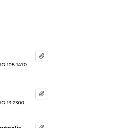
Add to clipboard
O-108-1470
Add to clipboard
O-13-2300
crópolis
Add to clipboard