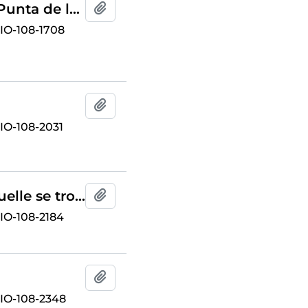
Hipogeo fenicio encontrado en la Punta de la Vaca de Cádiz (ilustración de la "Revista de Archivos, Bibliotecas y Museos)
Add to clipboard
O-108-1708
Add to clipboard
O-108-2031
Grande roche de l'Acébuchal á laquelle se trouve auossée une construction cyclopéeune
Add to clipboard
O-108-2184
Add to clipboard
O-108-2348