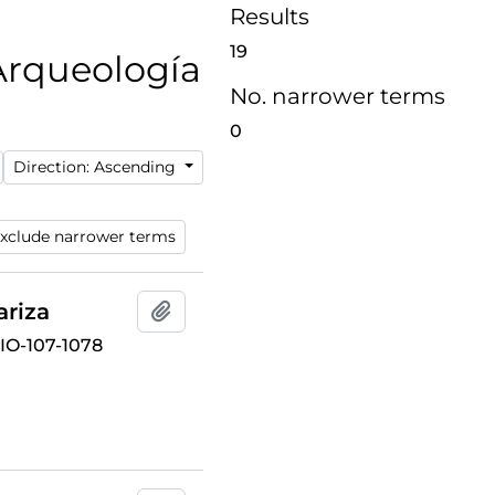
Results
19
 Arqueología
No. narrower terms
0
Direction: Ascending
xclude narrower terms
ariza
Add to clipboard
O-107-1078