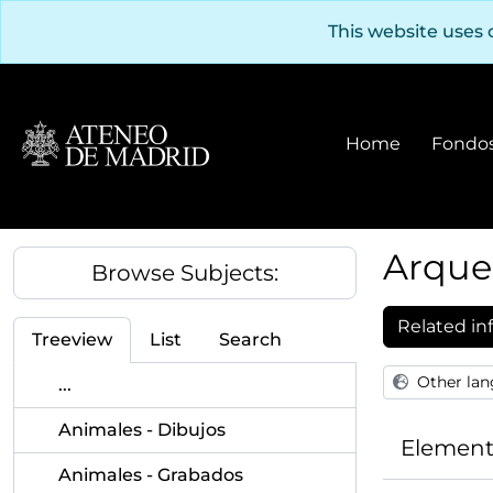
Skip to main content
This website uses 
Home
Fondos
Arque
Browse Subjects:
Related in
Treeview
List
Search
Other lan
...
Animales - Dibujos
Element
Animales - Grabados