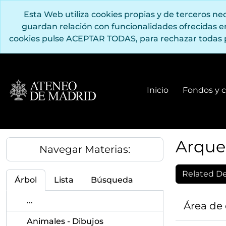
Saltar al contenido principal
Esta Web utiliza cookies propias y de terceros n
guardan relación con funcionalidades ofrecidas 
cookies pulse ACEPTAR TODAS, para rechazar todas 
Inicio
Fondos y c
Arque
Navegar Materias:
Related Des
Árbol
Lista
Búsqueda
...
Área de
Animales - Dibujos