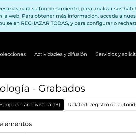
ecesarias para su funcionamiento, para analizar sus háb
en la web. Para obtener más información, acceda a nue
pulse en RECHAZAR TODAS, y para configurar o rechaza
olecciones
Actividades y difusión
Servicios y solic
Fondos y colecciones
Actividades y difusión
ología - Grabados
cripción archivística (19)
Related Registro de autorid
 elementos