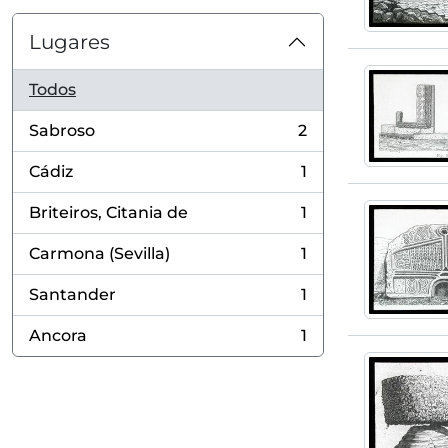
Lugares
Todos
Sabroso
2
, 2 resultados
Cádiz
1
, 1 resultados
Briteiros, Citania de
1
, 1 resultados
Carmona (Sevilla)
1
, 1 resultados
Santander
1
, 1 resultados
Ancora
1
, 1 resultados