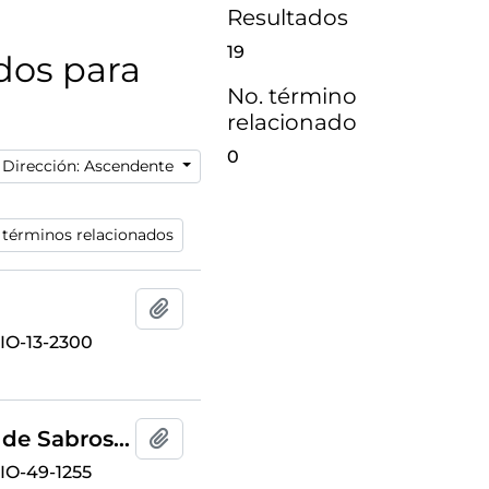
Resultados
19
ados para
No. término
relacionado
0
Dirección: Ascendente
 términos relacionados
Añadir al portapapeles
O-13-2300
"Vue des fondations d'une maison de Sabroso avec sa pierre centrale"
Añadir al portapapeles
O-49-1255