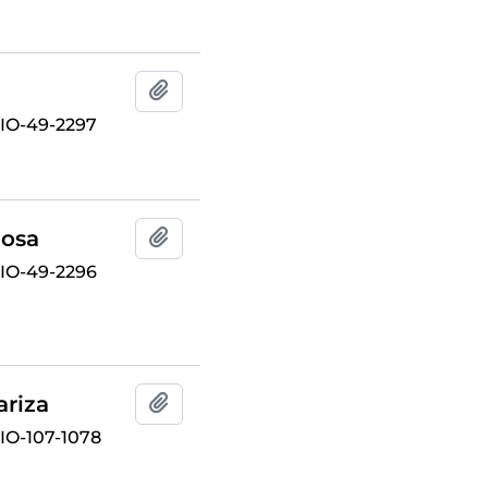
Añadir al portapapeles
IO-49-2297
mosa
Añadir al portapapeles
IO-49-2296
ariza
Añadir al portapapeles
O-107-1078