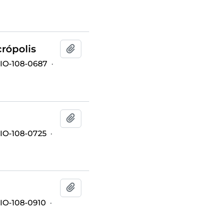
crópolis
Añadir al portapapeles
IO-108-0687
·
Añadir al portapapeles
O-108-0725
·
Añadir al portapapeles
O-108-0910
·