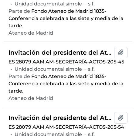
·
Unidad documental simple
·
s.f.
Parte de
Fondo Ateneo de Madrid 1835-
Conferencia celebrada a las siete y media de la
tarde.
Ateneo de Madrid
Invitación del presidente del Ateneo de Madrid para la conferencia "Evolución e intuición bergsonianas como pórticos de una nueva actitud filosófica" ofrecida por Rafel Gambra dentro del ciclo
Añadi
ES 28079 AAM AM-SECRETARÍA-ACTOS-205-45
·
Unidad documental simple
·
s.f.
Parte de
Fondo Ateneo de Madrid 1835-
Conferencia celebrada a las siete y media de la
tarde.
Ateneo de Madrid
Invitación del presidente del Ateneo de Madrid para la conferencia "La existencia y la nada en la filosofía de Bergson" ofrecida por Ángel González Álvarez dentro del ciclo
Añadi
ES 28079 AAM AM-SECRETARÍA-ACTOS-205-54
·
Unidad documental simple
·
s.f.