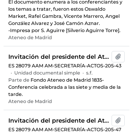
El documento enumera a los conferenciantes y
los temas a tratar, fueron estos Oswaldo
Market, Rafel Gambra, Vicente Marrero, Angel
González Alvarez y José Camón Aznar.
-Impresa por S. Aguirre [Silverio Aguirre Torre].
Ateneo de Madrid
Invitación del presidente del Ateneo de Madrid para a la conferencia "La evolución según el vitalismo bergsoniano" ofrecida por Oswaldo Marquet dentro del ciclo
Añadi
ES 28079 AAM AM-SECRETARÍA-ACTOS-205-43
·
Unidad documental simple
·
s.f.
Parte de
Fondo Ateneo de Madrid 1835-
Conferencia celebrada a las siete y media de la
tarde.
Ateneo de Madrid
Invitación del presidente del Ateneo de Madrid para la conferencia "Bergson y el pensamiento sindicalista de Sorel" ofrecida por Vicente Marrero dentro del ciclo
Añadi
ES 28079 AAM AM-SECRETARÍA-ACTOS-205-47