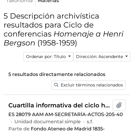
Taxonomía
Materias
5 Descripción archivística
resultados para Ciclo de
conferencias
Homenaje a Henri
Bergson
(1958-1959)
Ordenar por: Título
Dirección: Ascendente
5 resultados directamente relacionados
Excluir términos relacionados
Cuartilla informativa del ciclo homenaje celebrado en el curso 1958-1959 con motivo del Centenario del Nacimiento de Henri Bergson
Añadi
ES 28079 AAM AM-SECRETARÍA-ACTOS-205-40
·
Unidad documental simple
·
s.f.
Parte de
Fondo Ateneo de Madrid 1835-