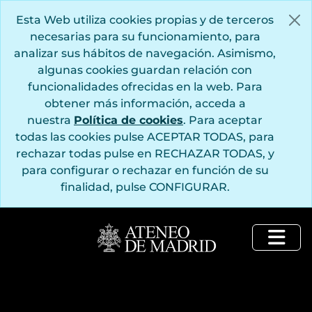
Saltar al contenido principal
Esta Web utiliza cookies propias y de terceros
necesarias para su funcionamiento, para
analizar sus hábitos de navegación. Asimismo,
algunas cookies guardan relación con
funcionalidades ofrecidas en la web. Para
obtener más información, acceda a
nuestra
Política de cookies
. Para aceptar
todas las cookies pulse ACEPTAR TODAS, para
rechazar todas pulse en RECHAZAR TODAS, y
[Fondo] AM - Fondo Ateneo de Madrid 1835-
para configurar o rechazar en función de su
[Subfondo] ANT - Documentación anterior a la intervención del Ateneo de Madrid por la Delegación Provincial de Educación Nacional, órgano perteneciente a Falange
finalidad, pulse CONFIGURAR.
[Primera división de fondo] ADMINISTRACIÓN - Gestión administrativa del Ateneo de Madrid
[Subfondo] BIBLIOTECA - Biblioteca
[Subfondo] PUBLICACIONES - Documentación relativa a las publicaciones del Ateneo de Madrid
[Primera división de fondo] SECRETARÍA - Secretaría
Togg
[Segunda división de fondo] ACTOS - Documentación relativa a los actos celebrados en el Ateneo de Madrid
[Serie] Textos de las conferencias de los actos celebrados en el Ateneo de Madrid
[Serie] Invitaciones y programas de los actos celebrados en el Ateneo de Madrid
[Fracción de serie] 200 - Libro de programas e invitaciones de los actos celebrados en el Ateneo de Madrid para el curso 1953-1954