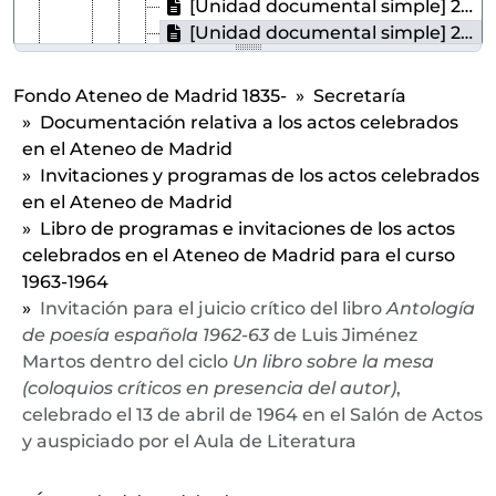
[Unidad documental simple] 24 - Invitación para el juicio crítico del libro
[Unidad documental simple] 25 - Invitación para el juicio crítico del libro
[Unidad documental simple] 26 - Invitación para el juicio crítico del libro
[Unidad documental simple] 27 - Invitación para el juicio crítico del libro
Fondo Ateneo de Madrid 1835-
Secretaría
[Unidad documental simple] 28 - Invitación para el juicio crítico del libro
Documentación relativa a los actos celebrados
[Unidad documental simple] 29 - Invitación para el juicio crítico del libro
en el Ateneo de Madrid
[Unidad documental simple] 30 - Invitación para el juicio crítico del libro
Invitaciones y programas de los actos celebrados
[Unidad documental simple] 31 - Invitación para el juicio crítico del libro
en el Ateneo de Madrid
[Unidad documental simple] 32 - Programa e invitación para la conferencia-concierto "La música en Miguel de Unamuno" ofrecida por el P. Federico Sopeña, Luis Villarejo, Coro de Radio Nacional y Conjunto Instrumental bajo la dirección de Alberto Blancafort, celebrada el 7 de noviembre de 1963 y auspiciada por el Aula de Música
Libro de programas e invitaciones de los actos
[Unidad documental simple] 33 - Temario e invitación para el ciclo de conferencias
celebrados en el Ateneo de Madrid para el curso
[Unidad documental simple] 34 - Cuartilla informativa del concierto ofrecido por el Cuarteto Clásico de Radio Nacional, celebrado el 21 de noviembre de 1963 y auspiciado por el Aula de Música
1963-1964
[Unidad documental simple] 35 - Cuartilla informativa del concierto ofrecido por Agustín León Ara y Miguel Zanetti, celebrado el 12 de diciembre de 1963 y auspiciado por el Aula de Música
Invitación para el juicio crítico del libro
Antología
[Unidad documental simple] 36 - Cuartilla informativa del concierto ofrecido por el Grupo de Cámara de la Orquesta Filarmónica de Madrid bajo la dirección de Odón Alonso, celebrado el 19 de diciembre de 1963 y auspiciado por el Aula de Música
de poesía española 1962-63
de Luis Jiménez
[Unidad documental simple] 37 - Cuartilla informativa del concierto ofrecido por Ángeles Chamorro, Luis Villarejo, los Cantores de Madrid bajo la dirección de José Perera y la Orquesta Manuel de Falla bajo la dirección de Cristóbal Halffter, celebrado el 27 de diciembre de 1963 y auspiciado por el Aula de Música
Martos dentro del ciclo
Un libro sobre la mesa
[Unidad documental simple] 38 - Temario e invitación para la primera parte del ciclo de conferencias
(coloquios críticos en presencia del autor)
,
[Unidad documental simple] 39 - Cuartilla informativa del concierto ofrecido por Antonio R. Baciero, celebrado el 23 de enero de 1964 y auspiciado por el Aula de Música
celebrado el 13 de abril de 1964 en el Salón de Actos
[Unidad documental simple] 40 - Cuartilla informativa del concierto ofrecido por Carmen Pérez Durías y Miguel Zanetti, celebrado el 30 de enero de 1964 y auspiciado por el Aula de Música
y auspiciado por el Aula de Literatura
[Unidad documental simple] 41 - Cuartilla informativa del concierto ofrecido por el Cuarteto Clásico de Radio Nacional, celebrado el 13 de febrero de 1964 y auspiciado por el Aula de Música
[Unidad documental simple] 42 - Temario e invitación para la segunda parte del ciclo de conferencias