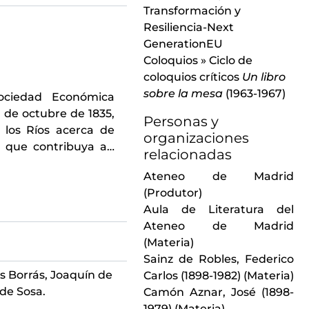
Transformación y
ación para la segunda parte del ciclo de conferencias
Resiliencia-Next
Rosa Calvo Manzano, Juan G. Azcordabeitia y Antonio Arias bajo la dirección de Enrique García Asensio, celebrado el 20 de febrero de 1964 y auspiciado por el Aula de Música
GenerationEU
Manuel Castillo" ofrecida por Cristóbal Halffter dentro del ciclo de conferencias
Coloquios
»
Ciclo de
uinteto de Viento de Madrid, celebrado el 5 de marzo de 1964 y auspiciado por el Aula de Música
coloquios críticos
Un libro
a "Manuel Valls" ofrecida por José Casanovas dentro del ciclo de conferencias
sobre la mesa
(1963-1967)
, Julián Molina Mir, Luis López, Javier Albizua y Orquesta de Cámara bajo la dirección de Alberto Blancafort, celebrado el 18 de marzo de 1964 y auspiciado por el Aula de Música
ociedad Económica
vitación para el ciclo de conferencias-concierto
Clásicos, románticos y modernos del piano
 de octubre de 1835,
Personas y
to Giménez Atenelle, celebrado el 30 de marzo de 1964 con motivo de su setenta aniversario y auspiciado por el Aula de Música
 los Ríos acerca de
organizaciones
guel Zanetti, celebrada el 14 de mayo de 1964 con motivo del II centenario de la muerte del P. Feijóo y auspiciada por el Aula de Música
co que contribuya a
…
relacionadas
o a la sesión de poesía en la que Luis López Anglada dará a conocer poemas de su libro inédito
Ateneo de Madrid
nando Gaos dará a conocer una selección de sus poemas inéditos, celebrada el 8 de noviembre de 1963 y auspiciada por el Aula de Poesía
(Produtor)
M.ª Álvarez dará a conocer una selección de sus poemas inéditos, celebrada el 15 de noviembre de 1963 y auspiciada por el Aula de Poesía
Aula de Literatura del
Fernández Dios dará a conocer una selección de sus poemas inéditos, celebrada el 22 de noviembre de 1963 y auspiciada por el Aula de Poesía
Ateneo de Madrid
 Juan Garcés dará a conocer una selección de sus poemas inéditos, celebrada el 29 de noviembre de 1963 y auspiciada por el Aula de Poesía
(Materia)
ncesc Galí dará a conocer una selección de sus poemas inéditos, celebrada el 13 de diciembre de 1963 y auspiciada por el Aula de Poesía
Sainz de Robles, Federico
rino García dará a conocer una selección de sus poemas inéditos, celebrada el 20 de diciembre de 1963 y auspiciada por el Aula de Poesía
 Borrás, Joaquín de
Carlos (1898-1982)
(Materia)
élix Grande dará a conocer una selección de sus poemas inéditos, celebrada el 10 de enero de 1964 y auspiciada por el Aula de Poesía
de Sosa.
Camón Aznar, José (1898-
 Jiménez Martos dará a conocer una selección de sus poemas inéditos, celebrada el 17 de enero de 1964 y auspiciada por el Aula de Poesía
1979)
(Materia)