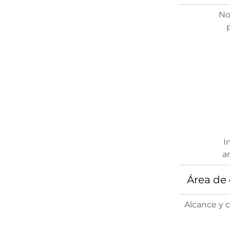
No
I
ar
Área de 
Alcance y 