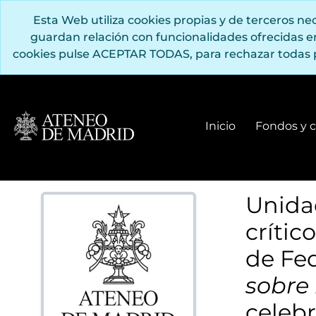
Saltar al contenido principal
Esta Web utiliza cookies propias y de terceros n
guardan relación con funcionalidades ofrecidas 
cookies pulse ACEPTAR TODAS, para rechazar todas 
Inicio
Fondos y c
Unidad
crític
de Fed
sobre 
celebr