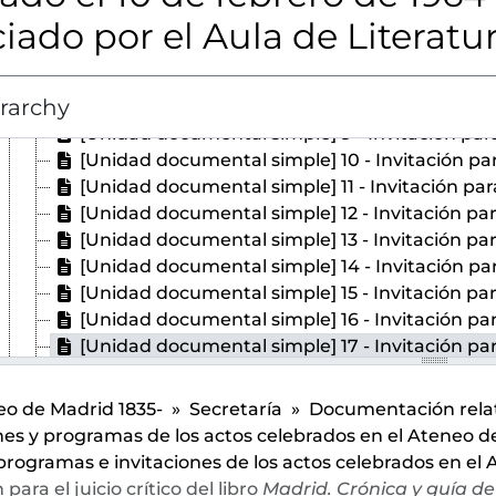
[Unidad documental simple] 4 - Invitación para la disertación sobre "Cara y cruz de la novelística galdosiana" ofrecida por Wi
iado por el Aula de Literatu
[Unidad documental simple] 5 - Invitación para la disertación sobre "La novela y la vida española" ofrecida por Lui
[Unidad documental simple] 6 - Invitación para la disertación sobre "La poesía de Santayana" ofrecida por José María A
[Unidad documental simple] 7 - Invitación para la disertación sobre "Rosalía de Castro para hoy o las tres caras de la cuestión" ofr
erarchy
[Unidad documental simple] 8 - Invitación para la disertación sobre "Platón, personaje de novela" ofrecida por Vin
[Unidad documental simple] 9 - Invitación para la disertación sobre "¿Por qué no se traduce la Literatura española?" ofrecida po
[Unidad documental simple] 10 - Invitación para la disertación sobre "La novela histórica de la postguerra" ofrecida p
[Unidad documental simple] 11 - Invitación para la disertación sobre "Unamuno ante el arte" ofrecida por José Migu
[Unidad documental simple] 12 - Invitación para 
[Unidad documental simple] 13 - Invitación para 
[Unidad documental simple] 14 - Invitación para 
[Unidad documental simple] 15 - Invitación para 
[Unidad documental simple] 16 - Invitación para 
[Unidad documental simple] 17 - Invitación para 
[Unidad documental simple] 18 - Invitación para 
[Unidad documental simple] 19 - Invitación para 
o de Madrid 1835-
Secretaría
Documentación relati
[Unidad documental simple] 20 - Invitación para 
nes y programas de los actos celebrados en el Ateneo 
[Unidad documental simple] 21 - Invitación para 
programas e invitaciones de los actos celebrados en el
[Unidad documental simple] 22 - Invitación para 
 para el juicio crítico del libro
Madrid. Crónica y guía d