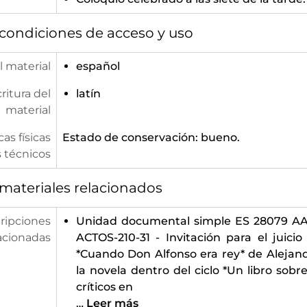
[Unidad documental simple] 60 - Invitación del Ateneo Científico, Artístico y Literario a la sesión de poesía en la que Héct
[Unidad documental simple] 61 - Invitación del Ateneo Científico, Artístico y Literario a la sesión de poesía en la que Diego
condiciones de acceso y uso
[Unidad documental simple] 62 - Invitación del Ateneo Científico, Artístico y Literario a la sesión de poesía en la q
[Unidad documental simple] 63 - Invitación del Ateneo Científico, Artístico y Literario a la sesión de poesía en la que Juan
l material
[Unidad documental simple] 64 - Invitación del Ateneo Científico, Artístico y Literario a la sesión de poesía en la que Jac
español
[Unidad documental simple] 64 - Invitación del Ateneo Científico, Artístico y Literario a la sesión de poesía en la que Jac
ritura del
latín
[Unidad documental simple] 65 - Invitación del Ateneo Científico, Artístico y Literario a la sesión de poesía en la que Ang
material
[Unidad documental simple] 66 - Invitación del Ateneo Científico, Artístico y Literario a la sesión de poesía en la que M
[Unidad documental simple] 67 - Invitación del Ateneo Científico, Artístico y Literario a la sesión de poesía en la que Just
cas físicas
Estado de conservación: bueno.
[Unidad documental simple] 68 - Invitación del Ateneo Científico, Artístico y Literario a la conferencia "Delmira Agustini y Alfonsina Storni: dos destinos trágicos" ofrecida por Angelina Gate
s técnicos
[Unidad documental simple] 69 - Invitación del Ateneo Científico, Artístico y Literario a la sesión de poesía en la que Anton
[Unidad documental simple] 70 - Invitación del Ateneo Científico, Artístico y Literario a la sesión de poesía en la que Em
materiales relacionados
[Unidad documental simple] 71 - Invitación del Ateneo Científico, Artístico y Literario a la sesión de poesía en la que Osv
[Unidad documental simple] 72 - Invitación del Ateneo Científico, Artístico y Literario a la sesión de poesía en la que Flore
ripciones
Unidad documental simple ES 28079 
[Unidad documental simple] 73 - Invitación del Ateneo Científico, Artístico y Literario a la sesión de poesía en la que Graci
acionadas
ACTOS-210-31 - Invitación para el juicio
[Unidad documental simple] 74 - Invitación del Ateneo Científico, Artístico y Literario a la sesión de poesía en la que 
*Cuando Don Alfonso era rey* de Alejan
[Unidad documental simple] 75 - Programa e invitación para el acto inaugural del curso 1963-1964 presidido po
la novela dentro del ciclo *Un libro sobr
[Unidad documental simple] 76 - Invitación para la conferencia "Europa y la cátedra de occidente" ofr
críticos en
[Unidad documental simple] 77 - Invitación para la conferencia "El mirar del hombre; su filosofí
…
Leer más