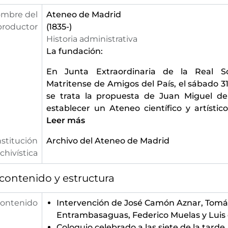
[Unidad documental simple] 42 - Temario e invit
mbre del
Ateneo de Madrid
[Unidad documental simple] 43 - Cuartilla informativa del concierto ofrecido por el Grupo de solistas de la Orquesta Filarmónica, Conchita Rodríguez, María 
productor
(1835-)
[Unidad documental simple] 44 - Cuartilla informativa de la conferencia "
Historia administrativa
[Unidad documental simple] 45 - Cuartilla informativa del concierto ofrecido por el Q
La fundación:
[Unidad documental simple] 46 - Cuartilla informativa de la conferenci
[Unidad documental simple] 47 - Cuartilla informativa del concierto ofrecido por el Coro de Radio Nacional, Caridad Casao, Dolores Quijano, Vicente Ruiz Barbacil
En Junta Extraordinaria de la Real S
[Unidad documental simple] 48 - Programa e in
Matritense de Amigos del País, el sábado 31
[Unidad documental simple] 49 - Cuartilla informativa del concierto de homenaje a Federico Mompou ofrecido por Alber
se trata la propuesta de Juan Miguel de
[Unidad documental simple] 50 - Cuartilla informativa de la conferencia ofrecida por Federico Sopeña, Ana María Higueras y Mi
establecer un Ateneo científico y artísti
[Unidad documental simple] 51 - Invitación del Ateneo Científico, Artístico y Literari
Leer más
[Unidad documental simple] 52 - Invitación del Ateneo Científico, Artístico y Literario a la sesión de poesía en la que Fer
nstitución
Archivo del Ateneo de Madrid
[Unidad documental simple] 53 - Invitación del Ateneo Científico, Artístico y Literario a la sesión de poesía en la que José 
chivística
[Unidad documental simple] 54 - Invitación del Ateneo Científico, Artístico y Literario a la sesión de poesía en la que Mauro 
[Unidad documental simple] 55 - Invitación del Ateneo Científico, Artístico y Literario a la sesión de poesía en la que Jesús
contenido y estructura
[Unidad documental simple] 56 - Invitación del Ateneo Científico, Artístico y Literario a la sesión de poesía en la que Fra
[Unidad documental simple] 57 - Invitación del Ateneo Científico, Artístico y Literario a la sesión de poesía en la que Victo
contenido
Intervención de José Camón Aznar, Tomás
[Unidad documental simple] 58 - Invitación del Ateneo Científico, Artístico y Literario a la sesión de poesía en la que F
Entrambasaguas, Federico Muelas y Luis 
[Unidad documental simple] 59 - Invitación del Ateneo Científico, Artístico y Literario a la sesión de poesía en la que Luis
Coloquio celebrado a las siete de la tarde.