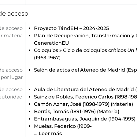
[Unidad documental simple] 78 - Invitación para la conferencia "L'Europe entre les U.S.A. et L'U.R.S.
[Unidad documental simple] 79 - Invitación para la conferencia "La no violencia" ofrecid
de acceso
[Unidad documental simple] 80 - Invitación para la conferencia "Les groupes de pression et la tension internat
[Unidad documental simple] 81 - Invitación para la conferencia "El amor propio" ofrecida 
de acceso
Proyecto TándEM – 2024-2025
[Unidad documental simple] 82 - Invitación para la conferencia ilustrada "Las danzas folklóricas argentinas" ofrecida por Mart
r materia
Plan de Recuperación, Transformación y R
[Unidad documental simple] 83 - Invitación para el concierto ofrecido por Bernard Rengeissen [sic.] bajo el p
GenerationEU
[Unidad documental simple] 84 - Invitación para la conferencia "El fenómeno del turismo" o
Coloquios
»
Ciclo de coloquios críticos
Un 
[Unidad documental simple] 85 - Invitación para la conferencia "La mujer y la poesía de lo cotidian
(1963-1967)
[Unidad documental simple] 86 - Invitación para el concierto ofrecido por Rubén González 
[Unidad documental simple] 87 - Invitación para la conferencia "Momento cultural de Colombia y el Ateneo de Santiago
de acceso
Salón de actos del Ateneo de Madrid (Es
[Unidad documental simple] 88 - Invitación para las conferencias sobre "La relación hombre-mujer y las distintas formas
por lugar
[Unidad documental simple] 89 - Invitación para la conferencia "Voyager, hier et demain" o
de acceso
Aula de Literatura del Ateneo de Madrid
(
[Unidad documental simple] 90 - Invitación del Ateneo de Madrid y del Instituto de Estudios Islámicos de Madrid para el recital-confe
autoridad
Sainz de Robles, Federico Carlos (1898-198
[Unidad documental simple] 91 - Invitación para la conferencia "El temperamento en los espectáculos público
Camón Aznar, José (1898-1979)
(Materia)
[Unidad documental simple] 92 - Invitación para la conferencia "La saggesse à l'age technique"
Borrás, Tomás (1891-1976)
(Materia)
[Unidad documental simple] 93 - Programa e invitación para el acto de clausura del curso sobre "Literatura árabe contemporánea", celebrado el 6 de
Entrambasaguas, Joaquín de (1904-1995)
[Unidad documental simple] 94 - Invitación para la conferencia "Influencia de ultramar en la poesía po
Muelas, Federico (1909-
[Unidad documental simple] 95 - Invitación para el coloquio "En torno a los problemas del arte de nues
…
Leer más
[Unidad documental simple] 96 - Invitación par