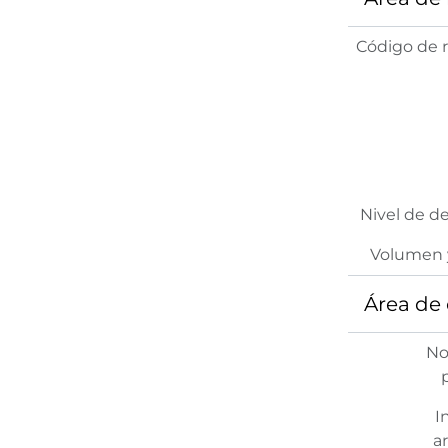
Código de r
Nivel de d
Volumen 
Área de
No
I
ar