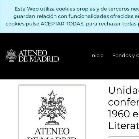
Saltar al contenido principal
Esta Web utiliza cookies propias y de terceros n
guardan relación con funcionalidades ofrecidas 
cookies pulse ACEPTAR TODAS, para rechazar todas 
[Fond
[Sub
[P
[S
Inicio
Fondos y c
[S
[P
Unida
confer
1960 e
Litera