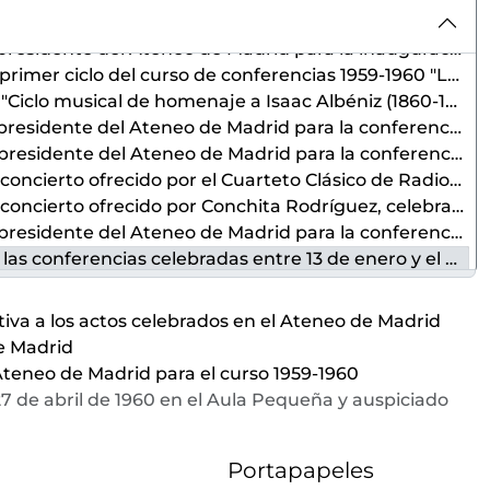
pa de las patrias" ofrecida por José Miguel de Azaola, celebrada el 27 de octubre de 1959, en el Aula Pequeña del Ateneo de Madrid
ración del Aula de Música, celebrada el 19 de noviembre de 1959 en la Cacharrería del Ateneo de Madrid
ón función cultural", celebrado entre el 26 de noviembre de 1959 y el 18 de febrero de 1960 auspiciado por el Aula de Música del Ateneo de Madrid
 Antonio Fernández Cid y Alicia de Larrocha, celebrado los días 19, 21, 24 y 26 de noviembre de 1959 en el Ateneo de Madrid
ia de Noruega" ofrecida por Haakon Bugge-Mahrt, celebrada el 27 de noviembre de 1959, en el Salón de Actos del Ateneo de Madrid
ncia ofrecida por Justo Díaz Villasante, celebrada el 9 y 16 de diciembre de 1959 en el Salón de Actos
e Radio Nacional de España, celebrado el 10 de diciembre de 1959 auspiciado por el Aula de Música
, celebrado el 17 de diciembre de 1959 y auspiciado por el Aula de Música del Ateneo de Madrid
ferencia "El hombre ante la asamblea" ofrecida por Wilmore Kendall dentro del ciclo de conferencias
el 27 de abril de 1960 en el Aula Pequeña y auspiciado por el Aula de Literatura del Ateneo de Madrid
al" ofrecida por Antonio Millán Puelles, celebrada el 13 de enero de 1960 en el Aula Pequeña y auspiciada por el Aula de Literatura del Ateneo de Madrid
ez, celebrado el 14 de enero de 1960 y auspiciado por el Aula de Música del Ateneo de Madrid
va a los actos celebrados en el Ateneo de Madrid
to de piano ofrecido por Teresa Escudero, celebrado el 15 de enero de 1960 en el Salón de Actos del Ateneo de Madrid
de Madrid
ocial" ofrecida por José Hierro, celebrada el 20 de enero de 1960 en el Aula Pequeña y auspiciada por el Aula de Literatura del Ateneo de Madrid
 Ateneo de Madrid para el curso 1959-1960
 social" ofrecida por Joaquín de Entrambasaguas, celebrada el 27 de enero de 1960 y auspiciada por el Aula de Literatura del Ateneo de Madrid
27 de abril de 1960 en el Aula Pequeña y auspiciado
de Madrid, celebrado el 28 de enero de 1960 y auspiciado por el Aula de Música del Ateneo de Madrid
mo género?" ofrecida por Alejandro Nuñez Alonso, celebrada el 3 de febrero de 1960 y auspiciada por el Aula de Literatura del Ateneo de Madrid
Portapapeles
e Madrid, celebrado el 4 de febrero de 1960 y auspiciado por el Aula de Música del Ateneo de Madrid