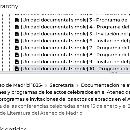
erarchy
[Unidad documental simple] 1 - Invitación del presidente del Ateneo de Madrid para la conferencia "El mito de la Euro
[Unidad documental simple] 2 - Invitación del presidente del Ateneo de Madrid para la inaugu
[Unidad documental simple] 3 - Programa del primer ciclo del curso de conferencias 1959-1960 "La música dodecafónica estilo y evoluci
[Unidad documental simple] 4 - Programa del "Ciclo musical de homenaje a Isaac Albéniz (1860-1909)" ofrecido por
[Unidad documental simple] 5 - Invitación del presidente del Ateneo de Madrid para la conferencia "Cultura e histor
[Unidad documental simple] 6 - Invitación del presidente del Ateneo de Madrid para la confere
[Unidad documental simple] 7 - Programa del concierto ofrecido por el Cuarteto Clásico d
[Unidad documental simple] 8 - Programa del concierto ofrecido por Conchita Rodríguez
[Unidad documental simple] 9 - Invitación del presidente del Ateneo de Madrid para la con
[Unidad documental simple] 10 - Programa de las conferencias celebradas entre 13 de enero y 
[Unidad documental simple] 11 - Invitación del presidente del Ateneo de Madrid para la conferencia "Función social de la poesía y poesía soci
[Unidad documental simple] 12 - Programa del concierto ofrecido por Conchita Rodrígu
o de Madrid 1835-
Secretaría
Documentación relati
[Unidad documental simple] 13 - Programa e invitación del presidente del Ateneo de Madrid para el concier
nes y programas de los actos celebrados en el Ateneo 
[Unidad documental simple] 14 - Invitación del presidente del Ateneo de Madrid para la conferencia "Función de la poesía y poesía s
programas e invitaciones de los actos celebrados en el
[Unidad documental simple] 15 - Invitación del presidente del Ateneo de Madrid para la conferencia "Función de la poesía y poesía
de las conferencias celebradas entre 13 de enero y el 
[Unidad documental simple] 16 - Programa del concierto ofrecido por el Quinteto de Viento 
 de Literatura del Ateneo de Madrid
[Unidad documental simple] 17 - Invitación del presidente del Ateneo de Madrid para la conferencia "¿Existe la novela católica co
[Unidad documental simple] 18 - Programa del concierto ofrecido por la Orquesta Sinfónica d
 identidad